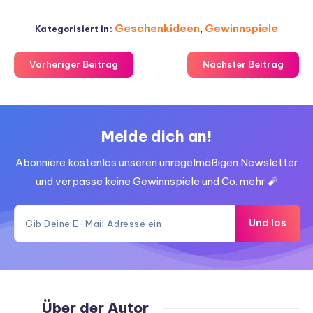
Geschenkideen
,
Gewinnspiele
Kategorisiert in:
Vorheriger Beitrag
Nächster Beitrag
Melde dich an!
Abonniere kostenlos unseren unregelmäßigen Newsletter
und verpasse keine Gewinnspiele und Co. mehr 🧨
Und los
Über der Autor