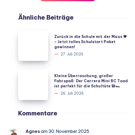
Ähnliche Beiträge
Zurück
Zurück in die Schule mit der Maus 🧡
in
– Jetzt tolles Schulstart Paket
gewinnen!
die
27. Juli 2026
Schule
mit
der
Kleine
Kleine Überraschung, großer
Maus
Überraschung,
Fahrspaß: Der Carrera Mini RC Toad
ist perfekt für die Schultüte 🎒🏎️
🧡
großer
26. Juli 2026
–
Fahrspaß:
Jetzt
Der
tolles
Carrera
Kommentare
Schulstart
Mini
Paket
RC
Agnes
am 30. November 2025
gewinnen!
Toad