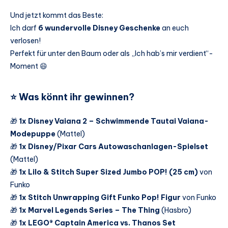
Und jetzt kommt das Beste:
Ich darf
6 wundervolle Disney Geschenke
an euch
verlosen!
Perfekt für unter den Baum oder als „Ich hab’s mir verdient“-
Moment 😄
⭐
Was könnt ihr gewinnen?
🎁
1x Disney Vaiana 2 – Schwimmende Tautai Vaiana-
Modepuppe
(Mattel)
🎁
1x Disney/Pixar Cars Autowaschanlagen-Spielset
(Mattel)
🎁
1x Lilo & Stitch Super Sized Jumbo POP! (25 cm)
von
Funko
🎁
1x Stitch Unwrapping Gift Funko Pop! Figur
von Funko
🎁
1x Marvel Legends Series – The Thing
(Hasbro)
🎁
1x LEGO® Captain America vs. Thanos Set