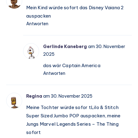
ist
Mein Kind würde sofort das Disney Vaiana 2
perfekt
auspacken
für
Antworten
die
Schultüte
🎒
Gerlinde Kaneberg
am 30. November
🏎️
2025
das wär Captain America
Antworten
Regina
am 30. November 2025
Meine Tochter würde sofor tLilo & Stitch
Super Sized Jumbo POP auspacken, meine
Jungs Marvel Legends Series – The Thing
sofort