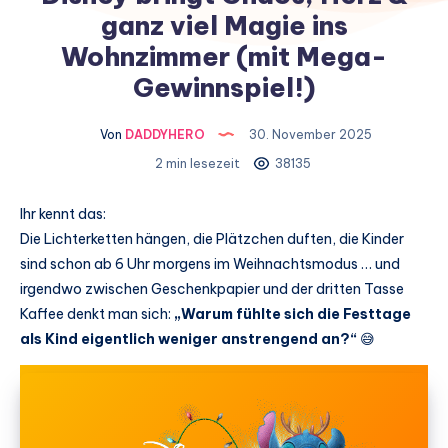
ganz viel Magie ins
Wohnzimmer (mit Mega-
Gewinnspiel!)
Von
DADDYHERO
30. November 2025
2 min lesezeit
38135
Ihr kennt das:
Die Lichterketten hängen, die Plätzchen duften, die Kinder
sind schon ab 6 Uhr morgens im Weihnachtsmodus … und
irgendwo zwischen Geschenkpapier und der dritten Tasse
Kaffee denkt man sich:
„Warum fühlte sich die Festtage
als Kind eigentlich weniger anstrengend an?“
😅